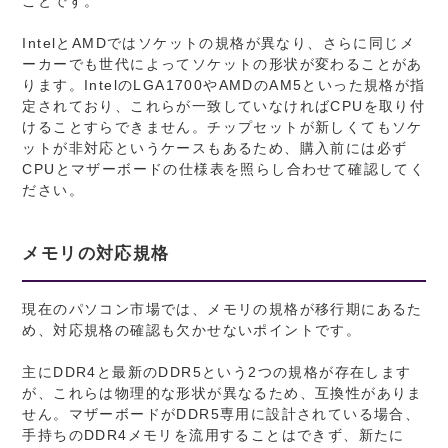
ことです。
IntelとAMDではソケットの規格が異なり、さらに同じメ
ーカーでも世代によってソケットの形状が変わることがあ
ります。IntelのLGA1700やAMDのAM5といった規格が指
定されており、これらが一致していなければCPUを取り付
けることすらできません。チップセットが新しくてもソケ
ットが非対応というケースもあるため、購入前には必ず
CPUとマザーボードの仕様表を照らし合わせて確認してく
ださい。
メモリの対応規格
現在のパソコン市場では、メモリの規格が移行期にあるた
め、対応規格の確認も欠かせないポイントです。
主にDDR4と最新のDDR5という2つの規格が存在します
が、これらは物理的な形状が異なるため、互換性がありま
せん。マザーボードがDDR5専用に設計されている場合、
手持ちのDDR4メモリを流用することはできず、新たに