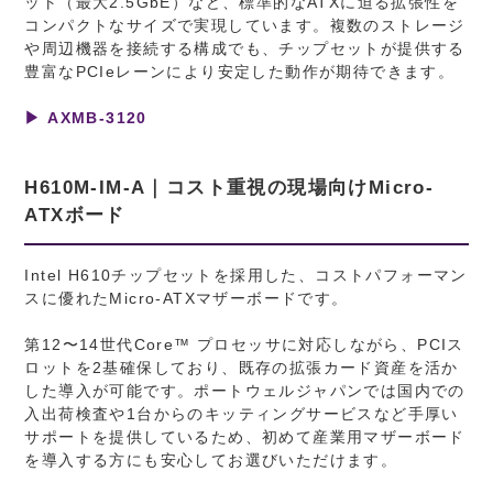
ット（最大2.5GbE）など、標準的なATXに迫る拡張性を
コンパクトなサイズで実現しています。複数のストレージ
や周辺機器を接続する構成でも、チップセットが提供する
豊富なPCIeレーンにより安定した動作が期待できます。
▶ AXMB-3120
H610M-IM-A｜コスト重視の現場向けMicro-
ATXボード
Intel H610チップセットを採用した、コストパフォーマン
スに優れたMicro-ATXマザーボードです。
第12〜14世代Core™ プロセッサに対応しながら、PCIス
ロットを2基確保しており、既存の拡張カード資産を活か
した導入が可能です。ポートウェルジャパンでは国内での
入出荷検査や1台からのキッティングサービスなど手厚い
サポートを提供しているため、初めて産業用マザーボード
を導入する方にも安心してお選びいただけます。