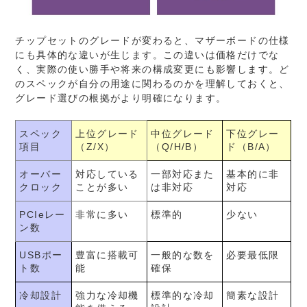
チップセットのグレードが変わると、マザーボードの仕様
にも具体的な違いが生じます。この違いは価格だけでな
く、実際の使い勝手や将来の構成変更にも影響します。ど
のスペックが自分の用途に関わるのかを理解しておくと、
グレード選びの根拠がより明確になります。
スペック
上位グレード
中位グレード
下位グレー
項目
（Z/X）
（Q/H/B）
ド（B/A）
オーバー
対応している
一部対応また
基本的に非
クロック
ことが多い
は非対応
対応
PCIeレー
非常に多い
標準的
少ない
ン数
USBポー
豊富に搭載可
一般的な数を
必要最低限
ト数
能
確保
冷却設計
強力な冷却機
標準的な冷却
簡素な設計