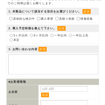
でのご利用は固くお断りします。
1
. 本製品について該当する項目をお選びください。
必須
具体的な検討中
購入希望
見積り依頼
情報収集
2
. 導入予定時期を教えて下さい。
必須
3ヶ月以内
6ヶ月以内
一年以内
一年以上先
未定
3
. お問い合わせ内容
必須
■お客様情報
お名前
必須