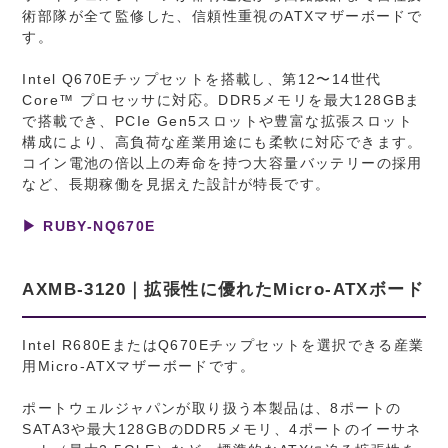
術部隊が全て監修した、信頼性重視のATXマザーボードで
す。
Intel Q670Eチップセットを搭載し、第12〜14世代
Core™ プロセッサに対応。DDR5メモリを最大128GBま
で搭載でき、PCIe Gen5スロットや豊富な拡張スロット
構成により、高負荷な産業用途にも柔軟に対応できます。
コイン電池の倍以上の寿命を持つ大容量バッテリーの採用
など、長期稼働を見据えた設計が特長です。
▶ RUBY-NQ670E
AXMB-3120｜拡張性に優れたMicro-ATXボード
Intel R680EまたはQ670Eチップセットを選択できる産業
用Micro-ATXマザーボードです。
ポートウェルジャパンが取り扱う本製品は、8ポートの
SATA3や最大128GBのDDR5メモリ、4ポートのイーサネ