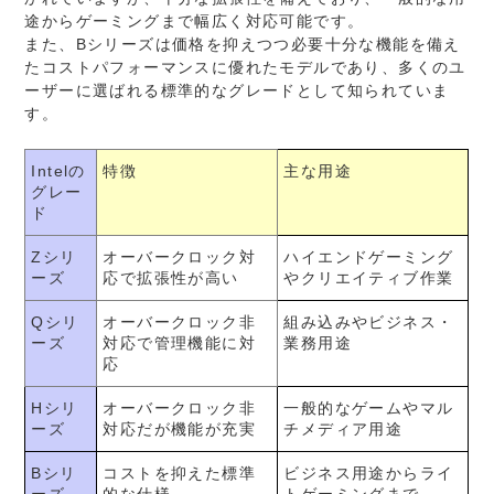
途からゲーミングまで幅広く対応可能です。
また、Bシリーズは価格を抑えつつ必要十分な機能を備え
たコストパフォーマンスに優れたモデルであり、多くのユ
ーザーに選ばれる標準的なグレードとして知られていま
す。
Intelの
特徴
主な用途
グレー
ド
Zシリ
オーバークロック対
ハイエンドゲーミング
ーズ
応で拡張性が高い
やクリエイティブ作業
Qシリ
オーバークロック非
組み込みやビジネス・
ーズ
対応で管理機能に対
業務用途
応
Hシリ
オーバークロック非
一般的なゲームやマル
ーズ
対応だが機能が充実
チメディア用途
Bシリ
コストを抑えた標準
ビジネス用途からライ
ーズ
的な仕様
トゲーミングまで