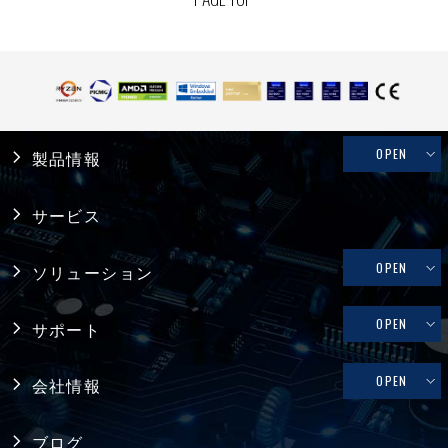
OPEN
製品情報
産業用PC
サービス
システム製品
OPEN
ソリューション
産業用マザーボード
リテール・物流
OPEN
サポート
コンピュータ・オン・モジュール
メディカル
修理依頼、技術的なお問い合わせ
OPEN
会社情報
シングルボードコンピュータ
ファクトリーオートメーション
製品保証
採用情報
バックプレーン
ブログ