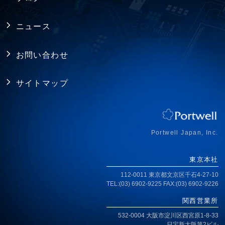
FAQ
アライアンス
電源
ニュース
プライバシーポリシー
シャーシ ／ 筐体
お問い合わせ
RoHS指令への対応
拡張カード・周辺機器
サイトマップ
ISO認証取得
ジャパンプレミアム
アクセス
Portwell Japan, Inc.
東京本社
112-0011 東京都文京区千石4-27-10
TEL:(03) 6902-9225 FAX:(03) 6902-9226
関西営業所
532-0004 大阪市淀川区西宮原1-8-33
日宝新大阪第2ビル