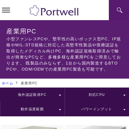
産業用PC
小型ファンレスPCや、堅牢性の高いボックス型PC、IP規
格やMIL-STD規格に対応した高堅牢性製品や医療認証を
取得したメディカル向けPC、海外認証規格取得済みで輸
出が簡単なPCなど、多種多様な産業用PCをご用意してお
ります。 既製品のみならず、1台から国内製造するBTO
PCや、ODM/OEMでの産業用PC製造も可能です。
ホーム
産業用PC
海外認証取得PC
対応CPU
all
all
動作温度範囲
パワーインプット
all
all