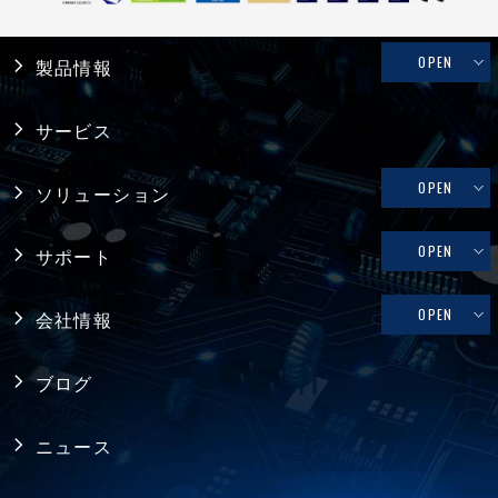
OPEN
製品情報
産業用PC
サービス
システム製品
OPEN
ソリューション
産業用マザーボード
リテール・物流
OPEN
サポート
コンピュータ・オン・モジュール
メディカル
修理依頼、技術的なお問い合わせ
OPEN
会社情報
シングルボードコンピュータ
ファクトリーオートメーション
製品保証
採用情報
バックプレーン
ブログ
FAQ
アライアンス
電源
ニュース
プライバシーポリシー
シャーシ ／ 筐体