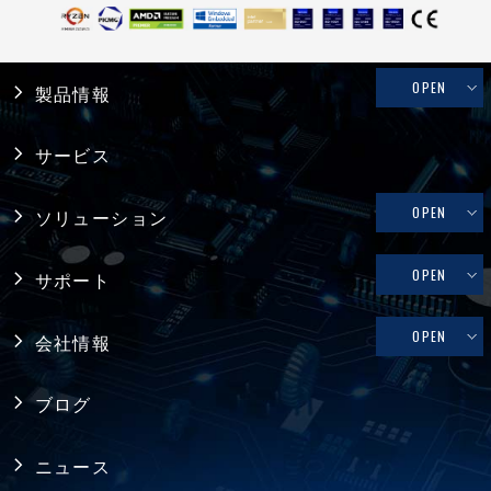
OPEN
製品情報
産業用PC
サービス
システム製品
OPEN
ソリューション
産業用マザーボード
リテール・物流
OPEN
サポート
コンピュータ・オン・モジュール
メディカル
修理依頼、技術的なお問い合わせ
OPEN
会社情報
シングルボードコンピュータ
ファクトリーオートメーション
製品保証
採用情報
バックプレーン
ブログ
FAQ
アライアンス
電源
ニュース