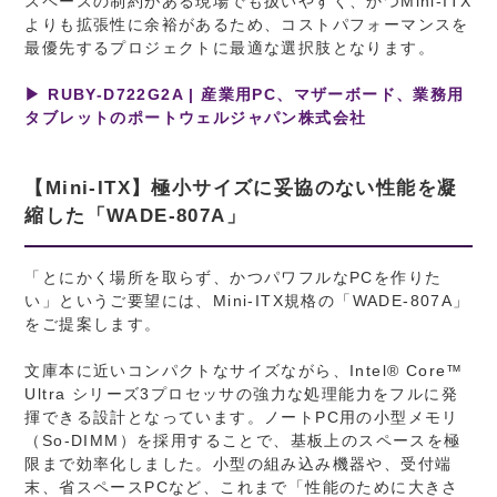
スペースの制約がある現場でも扱いやすく、かつMini-ITX
よりも拡張性に余裕があるため、コストパフォーマンスを
最優先するプロジェクトに最適な選択肢となります。
▶ RUBY-D722G2A | 産業用PC、マザーボード、業務用
タブレットのポートウェルジャパン株式会社
【Mini-ITX】極小サイズに妥協のない性能を凝
縮した「WADE-807A」
「とにかく場所を取らず、かつパワフルなPCを作りた
い」というご要望には、Mini-ITX規格の「WADE-807A」
をご提案します。
文庫本に近いコンパクトなサイズながら、Intel® Core™
Ultra シリーズ3プロセッサの強力な処理能力をフルに発
揮できる設計となっています。ノートPC用の小型メモリ
（So-DIMM）を採用することで、基板上のスペースを極
限まで効率化しました。小型の組み込み機器や、受付端
末、省スペースPCなど、これまで「性能のために大きさ