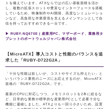
トを備えています。ATXならではの広い基板面積を活か
し、複数の拡張スロットや豊富なインターフェースを搭載
しているため、映像制作やAI開発、高度なシミュレーショ
ンなど、高負荷な作業環境を支えるメインマシンとして自
信を持っておすすめできる一台です。
▶ RUBY-NQ670E | 産業用PC、マザーボード、業務用タ
ブレットのポートウェルジャパン株式会社
【MicroATX】導入コストと性能のバランスを追
求した「RUBY-D722G2A」
「十分な性能は欲しいが、コストやサイズも抑えたい」と
いうバランス重視のニーズにお応えするのが、MicroATX
規格の「RUBY-D722G2A」です。
最新のCPUに対応しつつ、メモリスロットを2本に絞るな
ど、日常的な業務や標準的な産業用PCとして必要十分な
機能に凝縮しました。ATXよりも一回り小さいため、設置