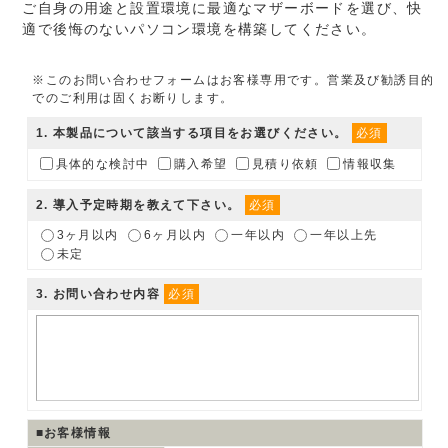
ご自身の用途と設置環境に最適なマザーボードを選び、快
適で後悔のないパソコン環境を構築してください。
※このお問い合わせフォームはお客様専用です。営業及び勧誘目的
でのご利用は固くお断りします。
1
. 本製品について該当する項目をお選びください。
必須
具体的な検討中
購入希望
見積り依頼
情報収集
2
. 導入予定時期を教えて下さい。
必須
3ヶ月以内
6ヶ月以内
一年以内
一年以上先
未定
3
. お問い合わせ内容
必須
■お客様情報