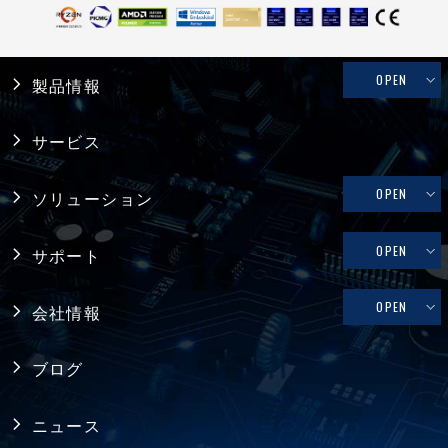
OPEN
製品情報
産業用PC
サービス
システム製品
OPEN
ソリューション
産業用マザーボード
リテール・物流
OPEN
サポート
コンピュータ・オン・モジュール
メディカル
修理依頼、技術的なお問い合わせ
OPEN
会社情報
シングルボードコンピュータ
ファクトリーオートメーション
製品保証
採用情報
バックプレーン
ブログ
FAQ
アライアンス
電源
ニュース