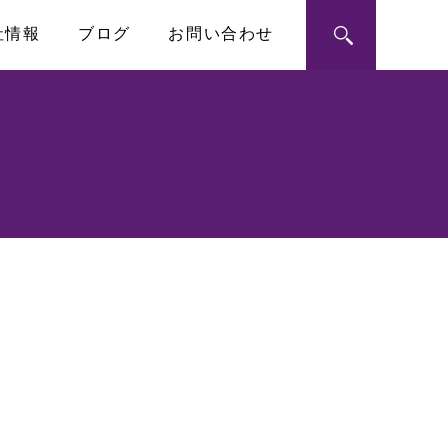
社情報
ブログ
お問い合わせ
ン・モジュール
ートメーション
RoHS指令への対応
シングルボードコンピュータ
PICMG1.3 SHB
ハーフサイズSBC