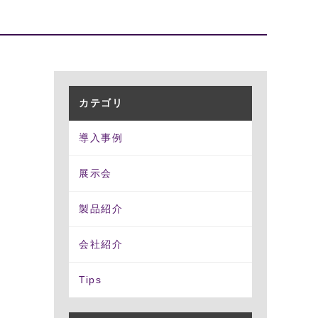
拡張カード・周辺機器
源
モーションコントロールカー
ド
冗長化)電源
データ収集(DAQ)ボード
Uサイズ電源
通信カード
カテゴリ
ム電源
AIアクセラレーションカード
ト
導入事例
LANカード
展示会
製品紹介
会社紹介
Tips