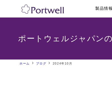
製品情
産業用PC
採用情報
リテール・物流
修理依頼、技術的
システム製品
ポートウェルジャパン
ボックス型PC
ネットワークア
ラックマウントPC
パネルPC
GPU対応・AI向け製品
産業用タブレッ
ホーム
ブログ
2024年10月
海外認証取得PC
ハンディターミ
トフォン
医療・メディカル向けPC
ディスプレイ/
その他
その他