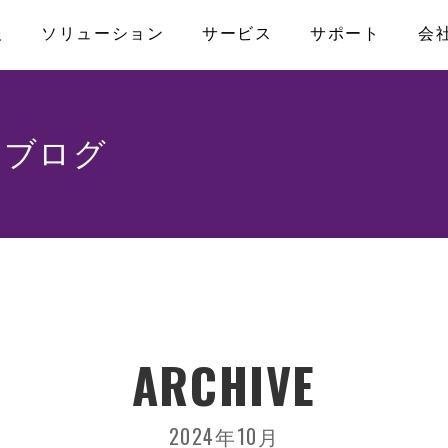
報
ソリューション
サービス
サポート
会
なお問い合わせ
アライアンス
産業用マザーボード
メディカル
製品保証
プライバシーポリシー
コンピュータ・オ
ファクトリーオ
FAQ
のブログ
プライアンス
ATX
COM-HPC
ISO認証取得
アクセス
Micro-ATX
COM Express
トPC
Mini-ITX
Qseven
ナル/スマー
Nano-ITX
SMARC
Pico-ITX
キャリアボード
モニター
NUC
ARCHIVE
3.5インチボード
その他
2024年10月