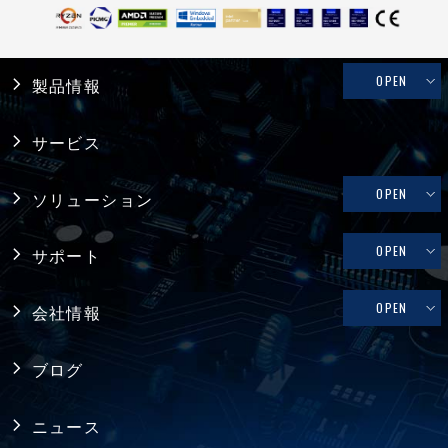
OPEN
製品情報
産業用PC
サービス
システム製品
OPEN
ソリューション
産業用マザーボード
リテール・物流
OPEN
サポート
コンピュータ・オン・モジュール
メディカル
修理依頼、技術的なお問い合わせ
OPEN
会社情報
シングルボードコンピュータ
ファクトリーオートメーション
製品保証
採用情報
バックプレーン
ブログ
FAQ
アライアンス
電源
ニュース