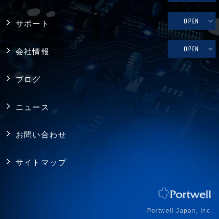
産業用マザーボード
リテール・物流
OPEN
サポート
コンピュータ・オン・モジュール
メディカル
修理依頼、技術的なお問い合わせ
OPEN
会社情報
シングルボードコンピュータ
ファクトリーオートメーション
製品保証
採用情報
バックプレーン
ブログ
FAQ
アライアンス
電源
ニュース
プライバシーポリシー
シャーシ ／ 筐体
お問い合わせ
RoHS指令への対応
拡張カード・周辺機器
サイトマップ
ISO認証取得
ジャパンプレミアム
アクセス
Portwell Japan, Inc.