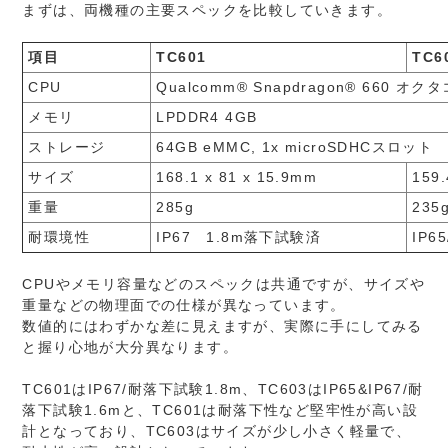
まずは、両機種の主要スペックを比較していきます。
項目
TC601
TC6
CPU
Qualcomm® Snapdragon® 660 オク
メモリ
LPDDR4 4GB
ストレージ
64GB eMMC, 1x microSDHCスロット
サイズ
168.1 x 81 x 15.9mm
159.
重量
285g
235
耐環境性
IP67 1.8m落下試験済
IP6
CPUやメモリ容量などのスペックは共通ですが、サイズや
重量などの物理面での仕様が異なっています。
数値的にはわずかな差に見えますが、実際に手にしてみる
と握り心地が大分異なります。
TC601はIP67/耐落下試験1.8m、TC603はIP65&IP67/耐
落下試験1.6mと、TC601は耐落下性など堅牢性が高い設
計となっており、TC603はサイズが少し小さく軽量で、