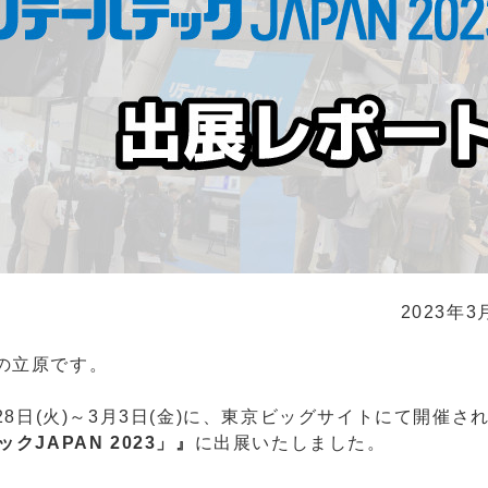
ム
シャーシ ／ 筐体
電源
ラックマウントシャーシ
PS/2サイズ電
ノードシャーシ
リダンダント(
小型シャーシ
FlexATX・1
オープンフレー
DC/DCユニッ
ACアダプター
2023年3
の立原です。
8日(火)～3月3日(金)に、東京ビッグサイトにて開催さ
JAPAN 2023」』
に出展いたしました。