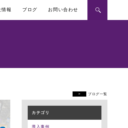
社情報
ブログ
お問い合わせ
ン・モジュール
ートメーション
RoHS指令への対応
シングルボードコンピュータ
PICMG1.3 SHB
ハーフサイズSBC
ブログ一覧
カテゴリ
導入事例