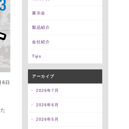
拡張カード・周辺機器
展示会
源
モーションコントロールカー
ド
冗長化)電源
製品紹介
データ収集(DAQ)ボード
Uサイズ電源
通信カード
会社紹介
ム電源
AIアクセラレーションカード
ト
Tips
LANカード
アーカイブ
月6日
2026年7月
2026年6月
れた
2026年5月