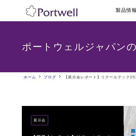
製品情
産業用PC
採用情報
リテール・物流
修理依頼、技術的
システム製品
ポートウェルジャパン
ボックス型PC
ネットワークア
ラックマウントPC
パネルPC
GPU対応・AI向け製品
産業用タブレッ
ホーム
ブログ
【展示会レポート】リテールテック20
海外認証取得PC
ハンディターミ
トフォン
医療・メディカル向けPC
ディスプレイ/
その他
その他
展示会