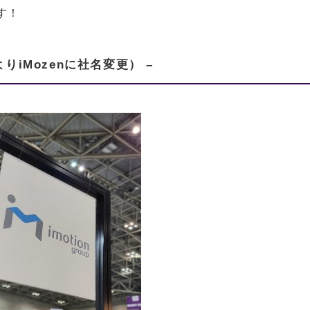
す！
月よりiMozenに社名変更） –