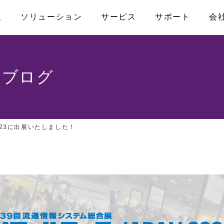
報
ソリューション
サービス
サポート
会
なお問い合わせ
アライアンス
産業用マザーボード
メディカル
製品保証
プライバシーポリシー
コンピュータ・オ
ファクトリーオ
FAQ
のブログ
プライアンス
ATX
COM-HPC
ISO認証取得
アクセス
Micro-ATX
COM Express
トPC
Mini-ITX
Qseven
23に出展いたしました！
ナル/スマー
Nano-ITX
SMARC
Pico-ITX
キャリアボード
モニター
NUC
3.5インチボード
その他