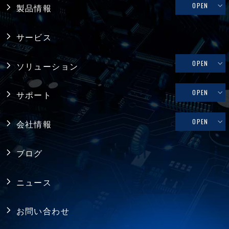
OPEN
製品情報
産業用PC
サービス
システム製品
OPEN
ソリューション
産業用マザーボード
リテール・物流
OPEN
サポート
コンピュータ・オン・モジュール
メディカル
修理依頼、技術的なお問い合わせ
OPEN
会社情報
シングルボードコンピュータ
ファクトリーオートメーション
製品保証
採用情報
バックプレーン
ブログ
FAQ
アライアンス
電源
ニュース
プライバシーポリシー
シャーシ ／ 筐体
お問い合わせ
RoHS指令への対応
拡張カード・周辺機器