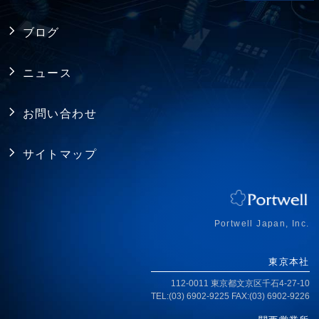
ファクトリーオートメーション
製品保証
採用情報
バックプレーン
ブログ
FAQ
アライアンス
電源
ニュース
プライバシーポリシー
シャーシ ／ 筐体
お問い合わせ
RoHS指令への対応
拡張カード・周辺機器
サイトマップ
ISO認証取得
ジャパンプレミアム
アクセス
Portwell Japan, Inc.
東京本社
112-0011 東京都文京区千石4-27-10
TEL:(03) 6902-9225 FAX:(03) 6902-9226