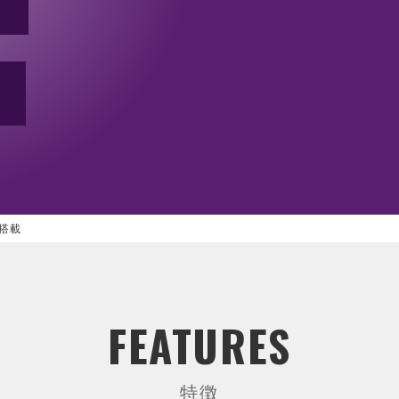
ム
シャーシ ／ 筐体
電源
ラックマウントシャーシ
PS/2サイズ電
ノードシャーシ
リダンダント(
小型シャーシ
FlexATX・1
オープンフレー
DC/DCユニッ
ACアダプター
5搭載
FEATURES
特徴