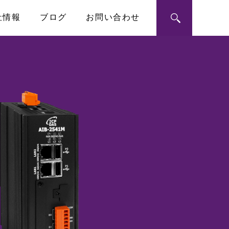
社情報
ブログ
お問い合わせ
ン・モジュール
ートメーション
RoHS指令への対応
シングルボードコンピュータ
PICMG1.3 SHB
ハーフサイズSBC