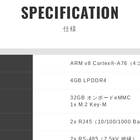
SPECIFICATION
仕様
ARM v8 Cortex®-A76（4コ
4GB LPDDR4
32GB オンボードeMMC
1x M.2 Key-M
2x RJ45（10/100/1000 B
2x RS-485（2.5kV 絶縁）