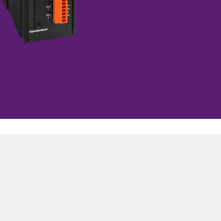
拡張カード・周辺機器
源
モーションコントロールカー
ド
冗長化)電源
データ収集(DAQ)ボード
Uサイズ電源
通信カード
ム電源
AIアクセラレーションカード
ト
LANカード