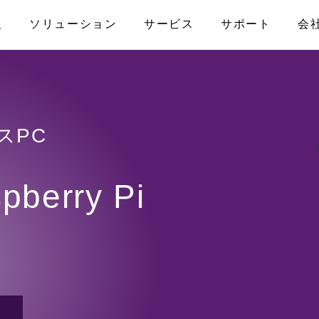
報
ソリューション
サービス
サポート
会
なお問い合わせ
アライアンス
産業用マザーボード
メディカル
製品保証
プライバシーポリシー
コンピュータ・オ
ファクトリーオ
FAQ
プライアンス
ATX
COM-HPC
スPC
ISO認証取得
アクセス
Micro-ATX
COM Express
トPC
Mini-ITX
Qseven
berry Pi
ナル/スマー
Nano-ITX
SMARC
Pico-ITX
キャリアボード
モニター
NUC
3.5インチボード
その他