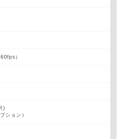
60fps）
択)
オプション）