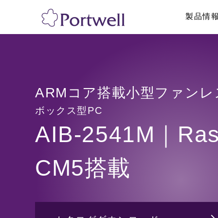
製品情
産業用PC
採用情報
リテール・物流
修理依頼、技術的
システム製品
ボックス型PC
ネットワークア
ARMコア搭載小型ファンレ
ラックマウントPC
パネルPC
ボックス型PC
GPU対応・AI向け製品
産業用タブレッ
AIB-2541M｜Rasp
海外認証取得PC
ハンディターミ
トフォン
医療・メディカル向けPC
CM5搭載
ディスプレイ/
その他
その他