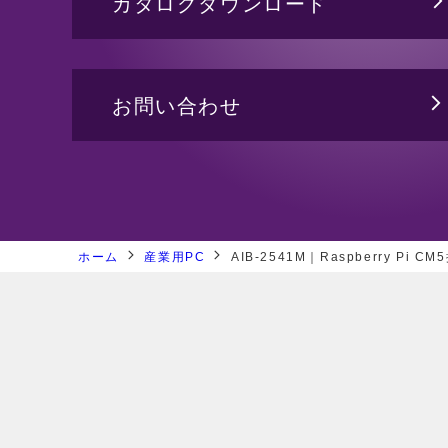
カタログダウンロード
バックプレーン
ジャパンプレミア
PICMG1.3 バックプレーン
CPUボード
システム製品
お問い合わせ
ホーム
産業用PC
AIB-2541M｜Raspberry Pi CM