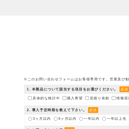
※このお問い合わせフォームはお客様専用です。営業及び
1
. 本製品について該当する項目をお選びください。
必須
具体的な検討中
購入希望
見積り依頼
情報収
2
. 導入予定時期を教えて下さい。
必須
3ヶ月以内
6ヶ月以内
一年以内
一年以上先