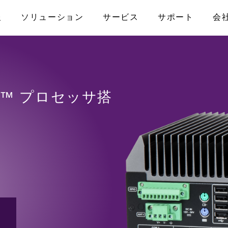
報
ソリューション
サービス
サポート
会
なお問い合わせ
アライアンス
産業用マザーボード
メディカル
製品保証
プライバシーポリシー
コンピュータ・オ
ファクトリーオ
FAQ
プライアンス
ATX
COM-HPC
Core™ プロセッサ搭
ISO認証取得
アクセス
Micro-ATX
COM Express
トPC
Mini-ITX
Qseven
ナル/スマー
Nano-ITX
SMARC
Pico-ITX
キャリアボード
モニター
NUC
3.5インチボード
その他