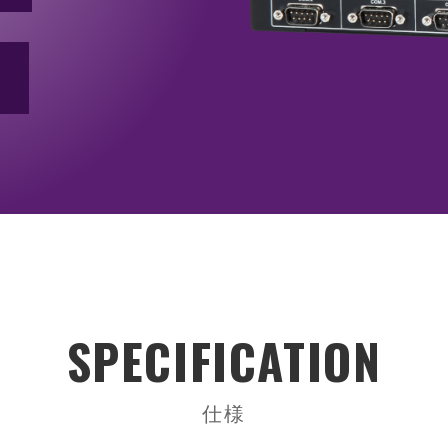
ム
シャーシ ／ 筐体
電源
ラックマウントシャーシ
PS/2サイズ電
ノードシャーシ
リダンダント(
小型シャーシ
FlexATX・1
オープンフレー
DC/DCユニッ
ACアダプター
SPECIFICATION
仕様