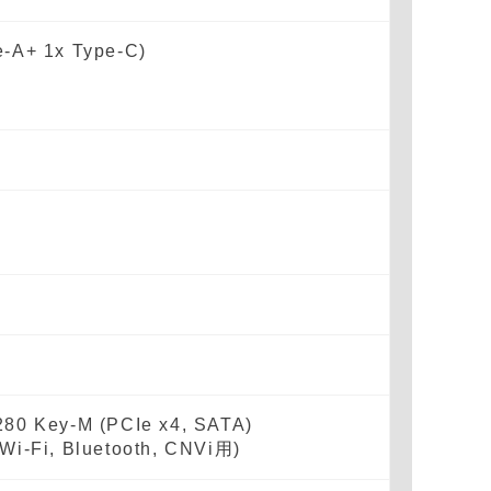
e-A+ 1x Type-C)
280 Key-M (PCIe x4, SATA)
Wi-Fi, Bluetooth, CNVi用)