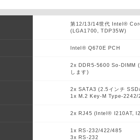
第12/13/14世代 Intel® Co
(LGA1700, TDP35W)
Intel® Q670E PCH
2x DDR5-5600 So-DIM
します)
2x SATA3 (2.5インチ SSD
1x M.2 Key-M Type-2242/
2x RJ45 (Intel® I210AT, 
1x RS-232/422/485
3x RS-232