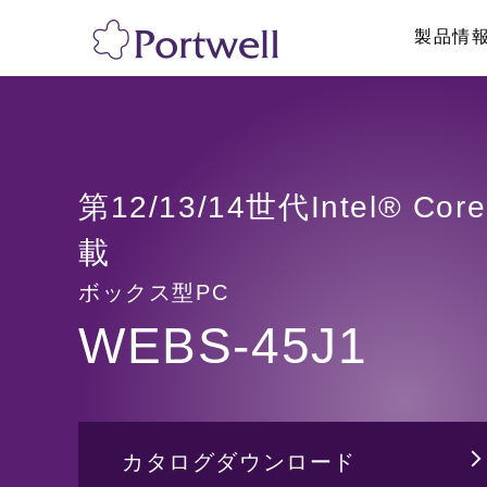
製品情
産業用PC
採用情報
リテール・物流
修理依頼、技術的
システム製品
ボックス型PC
ネットワークア
第12/13/14世代Intel® 
ラックマウントPC
パネルPC
載
GPU対応・AI向け製品
産業用タブレッ
ボックス型PC
海外認証取得PC
ハンディターミ
トフォン
WEBS-45J1
医療・メディカル向けPC
ディスプレイ/
その他
その他
カタログダウンロード