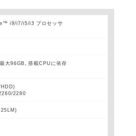
re™ i9/i7/i5/i3 プロセッサ
M (最大96GB, 搭載CPUに依存
/HDD)
2260/2280
I225LM)