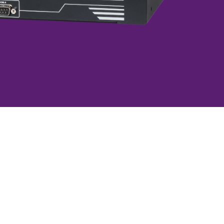
拡張カード・周辺機器
源
モーションコントロールカー
ド
冗長化)電源
データ収集(DAQ)ボード
Uサイズ電源
通信カード
ム電源
AIアクセラレーションカード
ト
LANカード