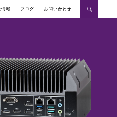
社情報
ブログ
お問い合わせ
ン・モジュール
ートメーション
RoHS指令への対応
シングルボードコンピュータ
PICMG1.3 SHB
ハーフサイズSBC