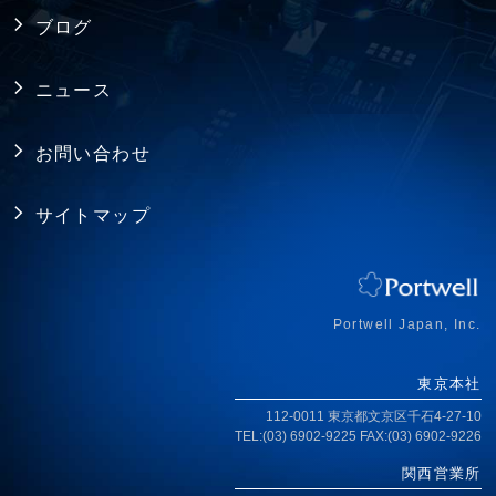
製品保証
採用情報
バックプレーン
ブログ
FAQ
アライアンス
電源
ニュース
プライバシーポリシー
シャーシ ／ 筐体
お問い合わせ
RoHS指令への対応
拡張カード・周辺機器
サイトマップ
ISO認証取得
ジャパンプレミアム
アクセス
Portwell Japan, Inc.
東京本社
112-0011 東京都文京区千石4-27-10
TEL:(03) 6902-9225 FAX:(03) 6902-9226
関西営業所