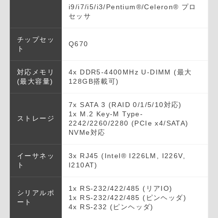
i9/i7/i5/i3/Pentium®/Celeron® プロ
セッサ
チップセッ
Q670
ト
対応メモリ
4x DDR5-4400MHz U-DIMM (最大
(最大容量)
128GB搭載可)
7x SATA 3 (RAID 0/1/5/10対応)
1x M.2 Key-M Type-
ストレージ
2242/2260/2280 (PCIe x4/SATA)
NVMe対応
イーサネッ
3x RJ45 (Intel® I226LM, I226V,
ト
I210AT)
1x RS-232/422/485 (リアIO)
シリアルポ
1x RS-232/422/485 (ピンヘッダ)
ート
4x RS-232 (ピンヘッダ)