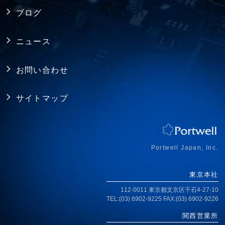
製品保証
採用情報
バックプレーン
ブログ
FAQ
アライアンス
電源
ニュース
プライバシーポリシー
シャーシ ／ 筐体
お問い合わせ
RoHS指令への対応
拡張カード・周辺機器
サイトマップ
ISO認証取得
ジャパンプレミアム
アクセス
Portwell Japan, Inc.
東京本社
112-0011 東京都文京区千石4-27-10
TEL:(03) 6902-9225 FAX:(03) 6902-9226
関西営業所