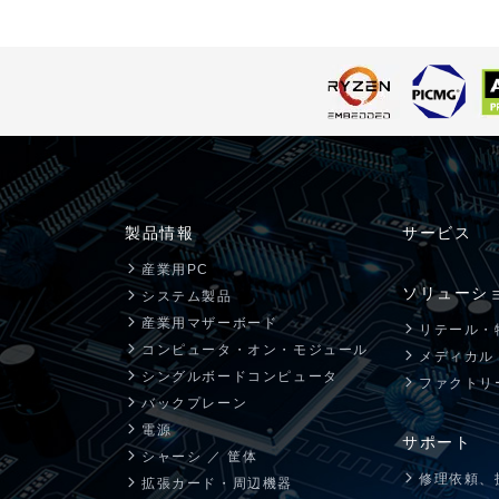
製品情報
サービス
産業用PC
ソリューシ
システム製品
産業用マザーボード
リテール・
コンピュータ・オン・モジュール
メディカル
シングルボードコンピュータ
ファクトリ
バックプレーン
電源
サポート
シャーシ ／ 筐体
修理依頼、
拡張カード・周辺機器