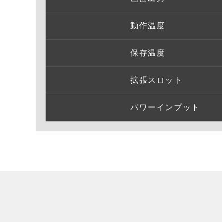
動作温度
保存温度
拡張スロット
パワーインプット