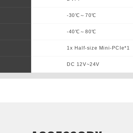
-30℃～70℃
-40℃～80℃
1x Half-size Mini-PCIe*1
DC 12V~24V