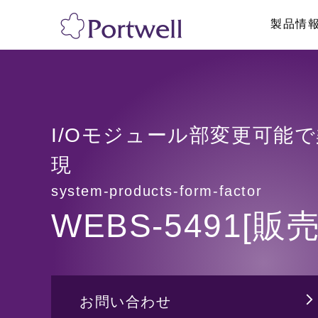
製品情
産業用PC
採用情報
リテール・物流
修理依頼、技術的
システム製品
ボックス型PC
ネットワークア
I/Oモジュール部変更可能
ラックマウントPC
パネルPC
現
GPU対応・AI向け製品
産業用タブレッ
system-products-form-factor
海外認証取得PC
ハンディターミ
トフォン
WEBS-5491[販
医療・メディカル向けPC
ディスプレイ/
その他
その他
お問い合わせ