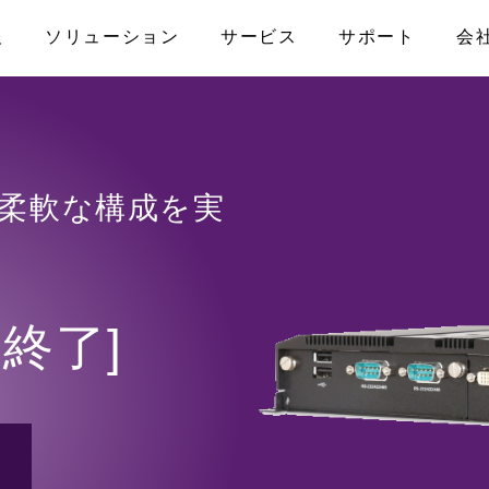
報
ソリューション
サービス
サポート
会
なお問い合わせ
アライアンス
産業用マザーボード
メディカル
製品保証
プライバシーポリシー
コンピュータ・オ
ファクトリーオ
FAQ
プライアンス
ATX
COM-HPC
で柔軟な構成を実
ISO認証取得
アクセス
Micro-ATX
COM Express
トPC
Mini-ITX
Qseven
ナル/スマー
Nano-ITX
SMARC
売終了]
Pico-ITX
キャリアボード
モニター
NUC
3.5インチボード
その他