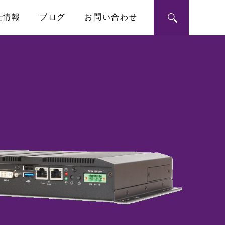
社情報
ブログ
お問い合わせ
ン・モジュール
ートメーション
RoHS指令への対応
シングルボードコンピュータ
PICMG1.3 SHB
ハーフサイズSBC