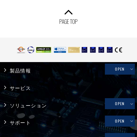
PAGE TOP
OPEN
製品情報
産業用PC
サービス
システム製品
OPEN
ソリューション
産業用マザーボード
リテール・物流
OPEN
サポート
コンピュータ・オン・モジュール
メディカル