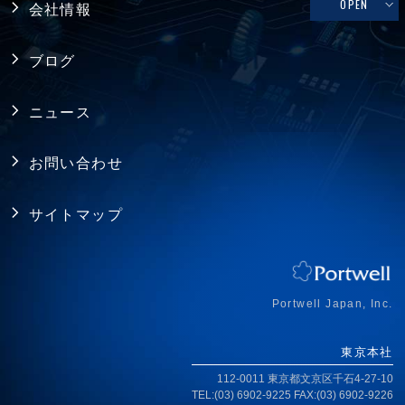
修理依頼、技術的なお問い合わせ
OPEN
会社情報
シングルボードコンピュータ
ファクトリーオートメーション
製品保証
採用情報
バックプレーン
ブログ
FAQ
アライアンス
電源
ニュース
プライバシーポリシー
シャーシ ／ 筐体
お問い合わせ
RoHS指令への対応
拡張カード・周辺機器
サイトマップ
ISO認証取得
ジャパンプレミアム
アクセス
Portwell Japan, Inc.
東京本社
112-0011 東京都文京区千石4-27-10
TEL:(03) 6902-9225 FAX:(03) 6902-9226