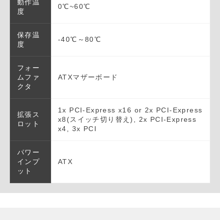
動作温
0℃~60℃
度
保存温
-40℃～80℃
度
フォー
ムファ
ATXマザーボード
クタ
1x PCI-Express x16 or 2x PCI-Express
拡張ス
x8(スイッチ切り替え), 2x PCI-Express
ロット
x4, 3x PCI
パワー
インプ
ATX
ット