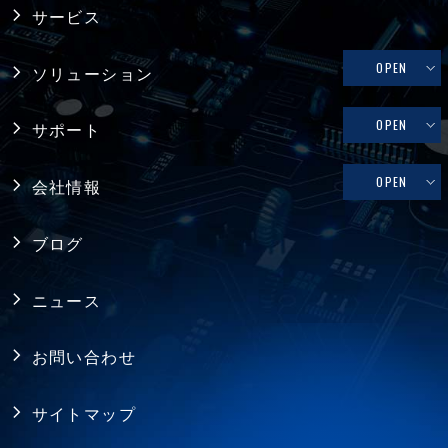
産業用PC
サービス
システム製品
OPEN
ソリューション
産業用マザーボード
リテール・物流
OPEN
サポート
コンピュータ・オン・モジュール
メディカル
修理依頼、技術的なお問い合わせ
OPEN
会社情報
シングルボードコンピュータ
ファクトリーオートメーション
製品保証
採用情報
バックプレーン
ブログ
FAQ
アライアンス
電源
ニュース
プライバシーポリシー
シャーシ ／ 筐体
お問い合わせ
RoHS指令への対応
拡張カード・周辺機器
サイトマップ
ISO認証取得
ジャパンプレミアム