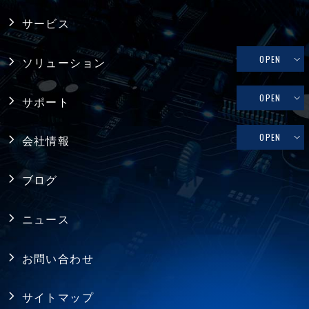
産業用PC
サービス
システム製品
OPEN
ソリューション
産業用マザーボード
リテール・物流
OPEN
サポート
コンピュータ・オン・モジュール
メディカル
修理依頼、技術的なお問い合わせ
OPEN
会社情報
シングルボードコンピュータ
ファクトリーオートメーション
製品保証
採用情報
バックプレーン
ブログ
FAQ
アライアンス
電源
ニュース
プライバシーポリシー
シャーシ ／ 筐体
お問い合わせ
RoHS指令への対応
拡張カード・周辺機器
サイトマップ
ISO認証取得
ジャパンプレミアム