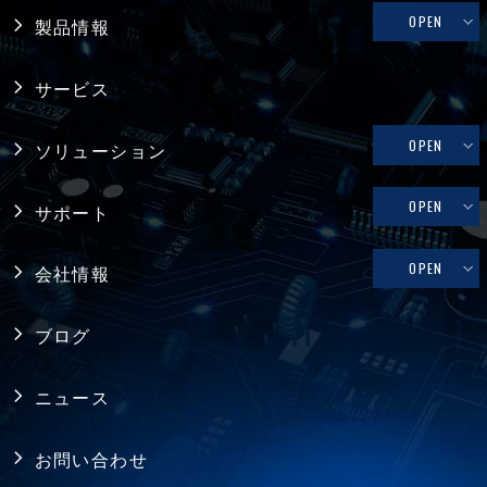
OPEN
製品情報
産業用PC
サービス
システム製品
OPEN
ソリューション
産業用マザーボード
リテール・物流
OPEN
サポート
コンピュータ・オン・モジュール
メディカル
修理依頼、技術的なお問い合わせ
OPEN
会社情報
シングルボードコンピュータ
ファクトリーオートメーション
製品保証
採用情報
バックプレーン
ブログ
FAQ
アライアンス
電源
ニュース
プライバシーポリシー
シャーシ ／ 筐体
お問い合わせ
RoHS指令への対応
拡張カード・周辺機器