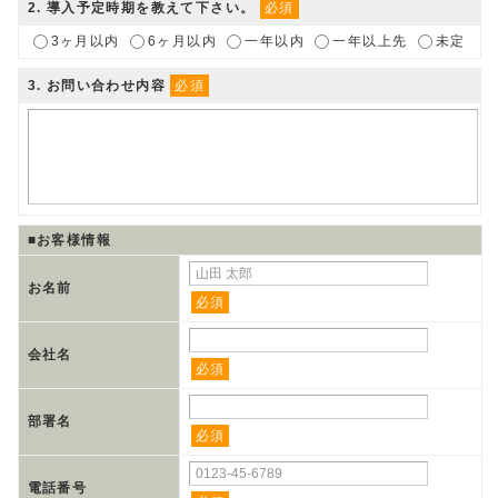
2
. 導入予定時期を教えて下さい。
必須
3ヶ月以内
6ヶ月以内
一年以内
一年以上先
未定
3
. お問い合わせ内容
必須
■お客様情報
お名前
必須
会社名
必須
部署名
必須
電話番号