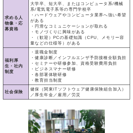
大学卒、短大卒、またはコンピュータ系/機械
系/電気電子系等の専門学校卒
・ハードウェアやコンピュータ業界へ強い希望
求める人
がある
物像・応
・円滑なコミュニケーションが取れる
募資格
・モノづくりに興味がある
・（歓迎）PCの基礎知識（CPU、メモリー容
量などの仕様等）がある
・退職金制度
・健康診断／インフルエンザ予防接種全額負担
福利厚
・セミナーや研修参加、資格受験費用負担
生・社内
・ビジネスマナー研修
制度
・各部署体験研修
・教育担当制度
健保（関東ITソフトウェア健康保険組合加入）
社会保険
／厚生年金／雇用／労災