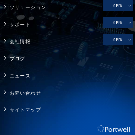
システム製品
OPEN
ソリューション
産業用マザーボード
リテール・物流
OPEN
サポート
コンピュータ・オン・モジュール
メディカル
修理依頼、技術的なお問い合わせ
OPEN
会社情報
シングルボードコンピュータ
ファクトリーオートメーション
製品保証
採用情報
バックプレーン
ブログ
FAQ
アライアンス
電源
ニュース
プライバシーポリシー
シャーシ ／ 筐体
お問い合わせ
RoHS指令への対応
拡張カード・周辺機器
サイトマップ
ISO認証取得
ジャパンプレミアム
アクセス