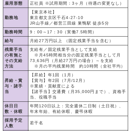
雇用形態
正社員 ※試用期間：3ヶ月（待遇の変更なし）
【東京本社】
勤務地
東京都文京区千石4-27-10
JR山手線／都営三田線 巣鴨駅 徒歩5分
勤務時間
9：00～17：30（実働7.5時間）
給与
月給27万円以上 （固定残業手当を含む）
残業手当
支給有／固定残業手当として支給
の有無と
※月45時間相当分の固定残業手当として月
その支給
73,636円（月給27万円の場合）～を支給
方法
※月の平均残業時間 約10時間（全社平均）
【昇給】年1回（1月）
昇給・賞
【賞与】年2回（7月/12月）
与・諸手
※業績・貢献度による
当
【諸手当】交通費（月35,000円まで）、資格手
当、役職手当
休日日
年間120日以上：完全週休二日制（土日祝）、
数・休暇
年末年始、有給休暇、慶弔休暇
採用予定
若干名
人数