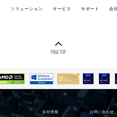
報
ソリューション
サービス
サポート
会
なお問い合わせ
アライアンス
産業用マザーボード
メディカル
製品保証
プライバシーポリシー
コンピュータ・オ
ファクトリーオ
FAQ
プライアンス
ATX
COM-HPC
PAGE TOP
ISO認証取得
アクセス
Micro-ATX
COM Express
トPC
Mini-ITX
Qseven
ナル/スマー
Nano-ITX
SMARC
Pico-ITX
キャリアボード
モニター
NUC
3.5インチボード
その他
会社情報
お問い合わせ