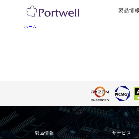
製品情
ホーム
産業用PC
採用情報
リテール・物流
修理依頼、技術的
システム製品
ボックス型PC
ネットワークア
ラックマウントPC
パネルPC
GPU対応・AI向け製品
産業用タブレッ
海外認証取得PC
ハンディターミ
トフォン
医療・メディカル向けPC
ディスプレイ/
その他
その他
製品情報
サービス