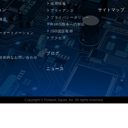
ム
シャーシ ／ 筐体
電源
採用情報
ョン
サイトマップ
アライアンス
ラックマウントシャーシ
PS/2サイズ電
プライバシーポリシー
物流
RoHS指令への対応
ノードシャーシ
リダンダント(
ISO認証取得
ーオートメーション
小型シャーシ
FlexATX・1
アクセス
オープンフレー
ブログ
DC/DCユニッ
技術的なお問い合わせ
ACアダプター
ニュース
Copyright © Portwell Japan, Inc. All rights reserved.