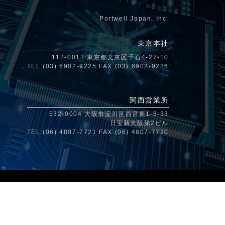
拡張カード・周辺機器
Portwell Japan, Inc.
源
モーションコントロールカー
ド
東京本社
冗長化)電源
データ収集(DAQ)ボード
112-0011 東京都文京区千石4-27-10
Uサイズ電源
TEL:(03) 6902-9225 FAX:(03) 6902-9226
通信カード
ム電源
AIアクセラレーションカード
ト
関西営業所
LANカード
532-0004 大阪市淀川区西宮原1-8-33
日宝新大阪第2ビル
TEL:(06) 4807-7721 FAX:(06) 4807-7720