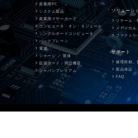
バックプレーン
ジャパンプレミア
産業用PC
ソリューシ
システム製品
PICMG1.3 バックプレーン
CPUボード
産業用マザーボード
リテール・
コンピュータ・オン・モジュール
システム製品
メディカル
シングルボードコンピュータ
ファクトリ
バックプレーン
電源
サポート
シャーシ ／ 筐体
修理依頼、
拡張カード・周辺機器
製品保証
ジャパンプレミアム
FAQ