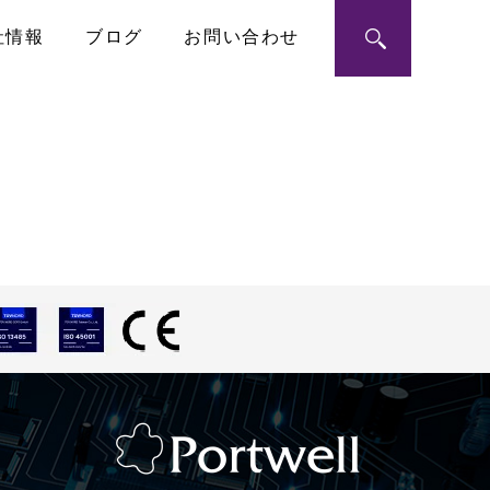
社情報
ブログ
お問い合わせ
ン・モジュール
ートメーション
RoHS指令への対応
シングルボードコンピュータ
PICMG1.3 SHB
ハーフサイズSBC