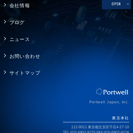
メディカル
修理依頼、技術的なお問い合わせ
OPEN
会社情報
シングルボードコンピュータ
ファクトリーオートメーション
製品保証
採用情報
バックプレーン
ブログ
FAQ
アライアンス
電源
ニュース
プライバシーポリシー
シャーシ ／ 筐体
お問い合わせ
RoHS指令への対応
拡張カード・周辺機器
サイトマップ
ISO認証取得
ジャパンプレミアム
アクセス
Portwell Japan, Inc.
東京本社
112-0011 東京都文京区千石4-27-10
TEL:(03) 6902-9225 FAX:(03) 6902-9226