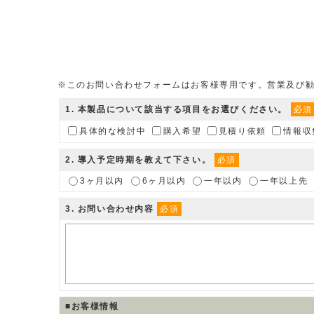
※このお問い合わせフォームはお客様専用です。営業及び
1
. 本製品について該当する項目をお選びください。
必須
具体的な検討中
購入希望
見積り依頼
情報収
2
. 導入予定時期を教えて下さい。
必須
3ヶ月以内
6ヶ月以内
一年以内
一年以上先
3
. お問い合わせ内容
必須
■お客様情報