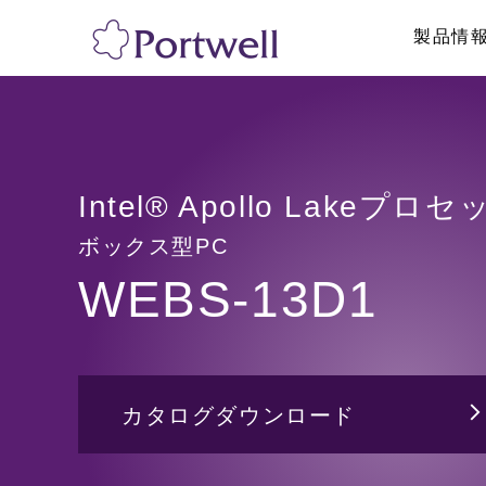
製品情
産業用PC
採用情報
リテール・物流
修理依頼、技術的
システム製品
ボックス型PC
ネットワークア
Intel® Apollo Lakeプ
ラックマウントPC
パネルPC
ボックス型PC
GPU対応・AI向け製品
産業用タブレッ
WEBS-13D1
海外認証取得PC
ハンディターミ
トフォン
医療・メディカル向けPC
ディスプレイ/
その他
その他
カタログダウンロード