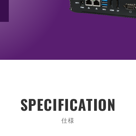
ム
シャーシ ／ 筐体
電源
ラックマウントシャーシ
PS/2サイズ電
ノードシャーシ
リダンダント(
小型シャーシ
FlexATX・1
オープンフレー
DC/DCユニッ
ACアダプター
SPECIFICATION
仕様