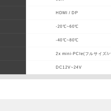
HDMI / DP
-20℃~60℃
-40℃~80℃
2x mini-PCIe(フルサイ
DC12V~24V