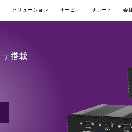
報
ソリューション
サービス
サポート
会
なお問い合わせ
アライアンス
産業用マザーボード
メディカル
製品保証
プライバシーポリシー
コンピュータ・オ
ファクトリーオ
FAQ
プライアンス
ATX
COM-HPC
ロセッサ搭載
ISO認証取得
アクセス
Micro-ATX
COM Express
トPC
Mini-ITX
Qseven
ナル/スマー
Nano-ITX
SMARC
Pico-ITX
キャリアボード
モニター
NUC
3.5インチボード
その他