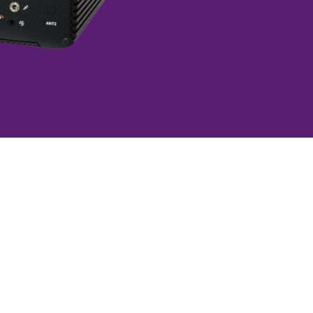
拡張カード・周辺機器
源
モーションコントロールカー
ド
冗長化)電源
データ収集(DAQ)ボード
Uサイズ電源
通信カード
ム電源
AIアクセラレーションカード
ト
LANカード