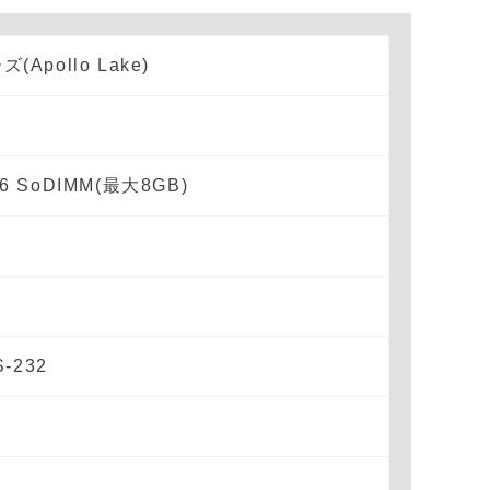
ズ(Apollo Lake)
866 SoDIMM(最大8GB)
S-232