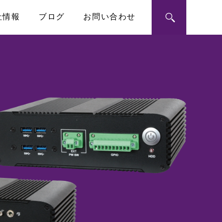
社情報
ブログ
お問い合わせ
ン・モジュール
ートメーション
RoHS指令への対応
シングルボードコンピュータ
PICMG1.3 SHB
ハーフサイズSBC