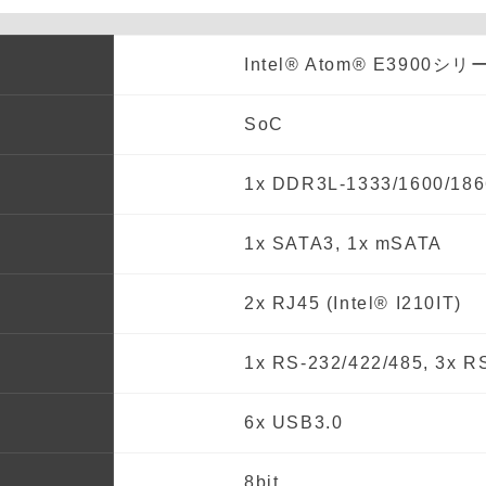
Intel® Atom® E3900シリー
SoC
1x DDR3L-1333/1600/1
1x SATA3, 1x mSATA
2x RJ45 (Intel® I210IT)
1x RS-232/422/485, 3x R
6x USB3.0
8bit